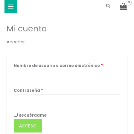
Ir
Obligatorio
Obligatorio
Buscar
Viste Vóley - Vistiendo el deporte
al
contenido
Mi cuenta
Acceder
Nombre de usuario o correo electrónico
*
Contraseña
*
Recuérdame
ACCESO