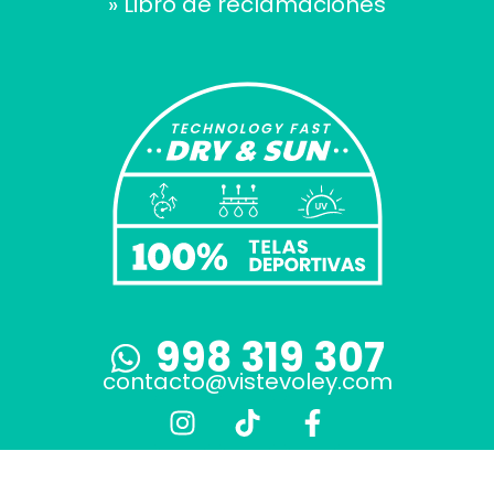
» Libro de reclamaciones
998 319 307
contacto@vistevoley.com
I
T
F
n
i
a
s
k
c