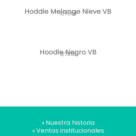
Hoddie Melange Nieve VB
S/78.00
Hoodie Negro VB
S/78.00
» Nuestra historia
» Ventas institucionales