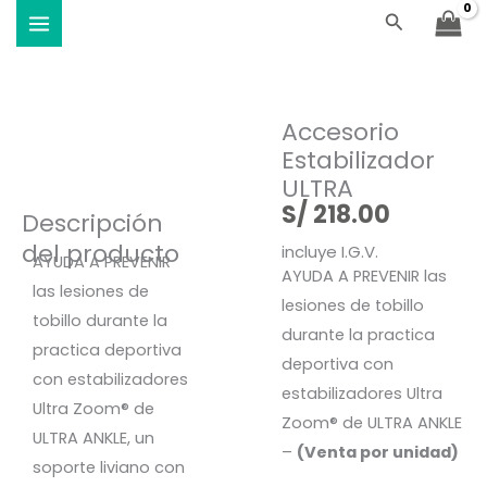
ULTRA
Ir
Buscar
Viste Vóley - Vistiendo el deporte
cantidad
al
contenido
Accesorio
Estabilizador
ULTRA
S/
218.00
Descripción
del producto
incluye I.G.V.
AYUDA A PREVENIR
AYUDA A PREVENIR las
las lesiones de
lesiones de tobillo
tobillo durante la
durante la practica
practica deportiva
deportiva con
con estabilizadores
estabilizadores Ultra
Ultra Zoom® de
Zoom® de ULTRA ANKLE
ULTRA ANKLE, un
–
(Venta por unidad)
soporte liviano con