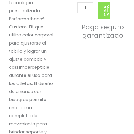
tecnología
Accesorio
AÑADIR
personalizada
AL
Estabilizador
CARRITO
Performathane®
ULTRA
Pago seguro
Custom-Fit que
cantidad
garantizado
utiliza calor corporal
para ajustarse al
tobillo y lograr un
ajuste cómodo y
casi imperceptible
durante el uso para
los atletas. El diseño
de uniones con
Rodilleras PRO GEL
bisagras permite
S/
59.50
una gama
completa de
movimiento para
brindar soporte y