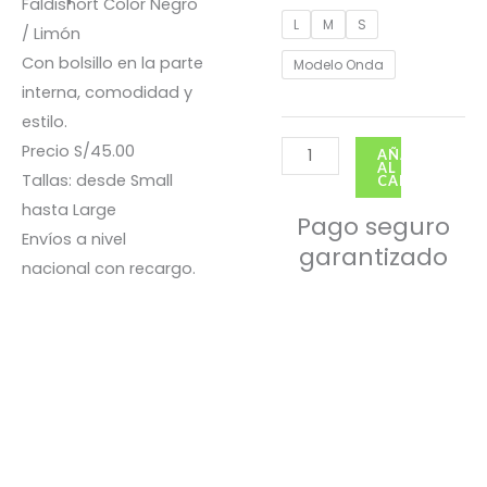
Faldishort Color Negro
Faldishort
L
M
S
/ Limón
onda
Con bolsillo en la parte
Modelo Onda
VV
interna, comodidad y
-
estilo.
Negro/verde
Precio S/45.00
AÑADIR
cantidad
AL
Tallas: desde Small
CARRITO
hasta Large
Pago seguro
Envíos a nivel
garantizado
nacional con recargo.