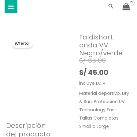
Ir
Buscar
Viste Vóley - Vistiendo el deporte
al
contenido
Faldishort
onda VV –
¡Oferta!
Negro/verde
El
El
S/
65.00
precio
precio
S/
45.00
original
actual
incluye I.G.V.
Material deportivo, Dry
era:
es:
& Sun, Protección UV,
S/ 65.00.
S/ 45.00
Technology Fast
Tallas Completas
Descripción
Small a Large
del producto