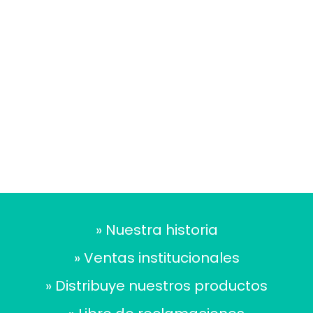
Rodilleras PRO GEL
S/
59.50
Rodilleras COMPRESIÓN
S/
38.00
» Nuestra historia
» Ventas institucionales
» Distribuye nuestros productos