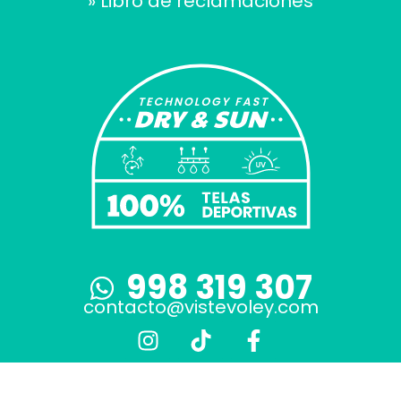
» Libro de reclamaciones
998 319 307
contacto@vistevoley.com
I
T
F
n
i
a
s
k
c