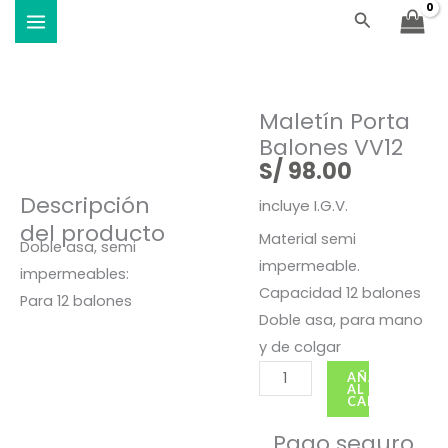
Balones
Ir
Buscar
Viste Vóley - Vistiendo el deporte
VV12
al
cantidad
contenido
Maletín Porta
Balones VV12
S/
98.00
Descripción
incluye I.G.V.
del producto
Material semi
Doble asa, semi
impermeable.
impermeables:
Capacidad 12 balones
Para 12 balones
Doble asa, para mano
y de colgar
Maletín
AÑADIR
AL
Porta
CARRITO
Balones
Pago seguro