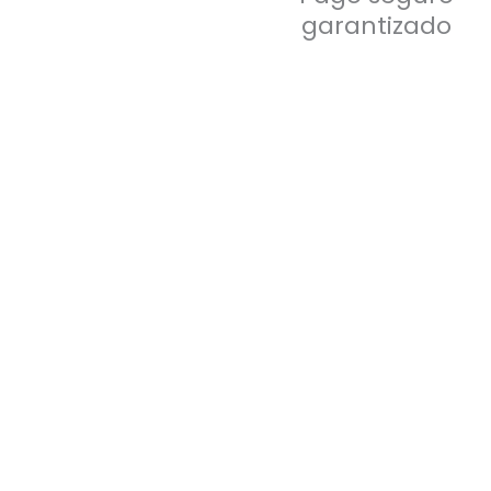
VV12
garantizado
cantidad
Bolso deportivo negro
S/
98.00
Bolso deportivo gris
S/
98.00