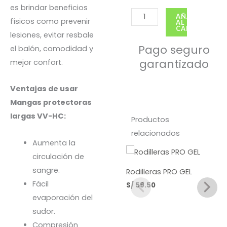
es brindar beneficios
Mangas
AÑADIR
físicos como prevenir
AL
largas
CARRITO
lesiones, evitar resbale
Blanco
Pago seguro
el balón, comodidad y
cantidad
garantizado
mejor confort.
Ventajas de usar
Mangas protectoras
largas VV-HC:
Productos
relacionados
Aumenta la
circulación de
sangre.
Rodilleras PRO GEL
Fácil
S/
59.50
evaporación del
sudor.
Compresión