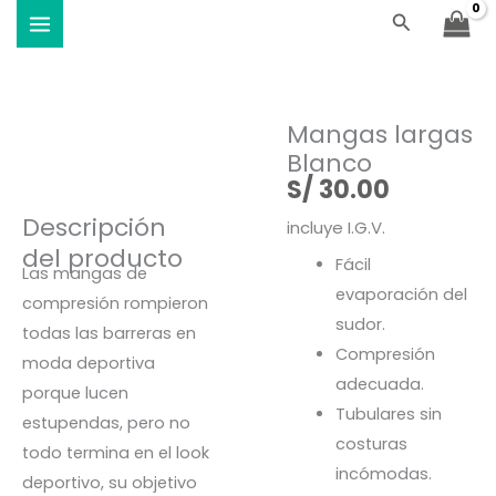
Blanco
Ir
Buscar
Viste Vóley - Vistiendo el deporte
cantidad
al
contenido
Mangas largas
Blanco
S/
30.00
Descripción
incluye I.G.V.
del producto
Fácil
Las mangas de
evaporación del
compresión rompieron
sudor.
todas las barreras en
Compresión
moda deportiva
adecuada.
porque lucen
Tubulares sin
estupendas, pero no
costuras
todo termina en el look
incómodas.
deportivo, su objetivo