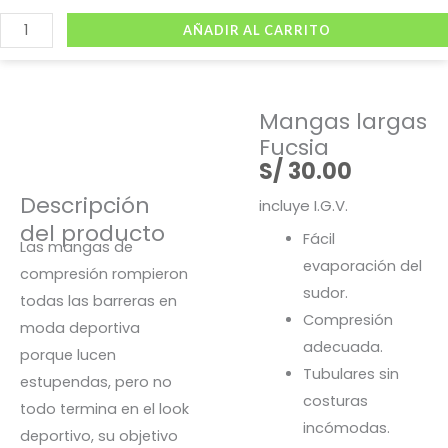
Ir
Mangas
Buscar
Viste Vóley - Vistiendo el deporte
AÑADIR AL CARRITO
al
largas
contenido
Fucsia
cantidad
Mangas largas
Fucsia
S/
30.00
Descripción
incluye I.G.V.
del producto
Fácil
Las mangas de
evaporación del
compresión rompieron
sudor.
todas las barreras en
Compresión
moda deportiva
adecuada.
porque lucen
Tubulares sin
estupendas, pero no
costuras
todo termina en el look
incómodas.
deportivo, su objetivo