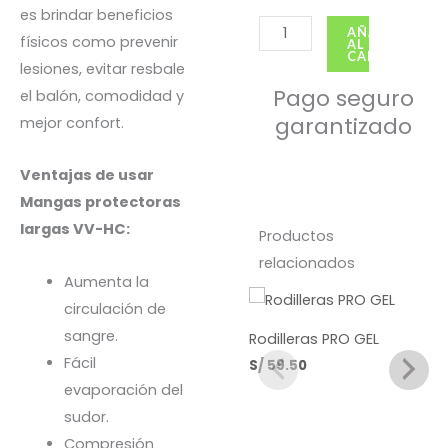
es brindar beneficios
Mangas
AÑADIR
físicos como prevenir
AL
largas
CARRITO
lesiones, evitar resbale
Fucsia
Pago seguro
el balón, comodidad y
cantidad
garantizado
mejor confort.
Ventajas de usar
Mangas protectoras
largas VV-HC:
Productos
relacionados
Aumenta la
circulación de
sangre.
Rodilleras PRO GEL
Fácil
S/
59.50
evaporación del
sudor.
Compresión