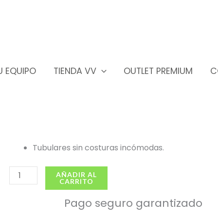
TU EQUIPO
TIENDA VV
OUTLET PREMIUM
C
Mangas largas Turquesa
S/
30.00
incluye I.G.V.
Fácil evaporación del sudor.
Compresión adecuada.
Tubulares sin costuras incómodas.
Mangas
AÑADIR AL
CARRITO
largas
Turquesa
Pago seguro garantizado
cantidad