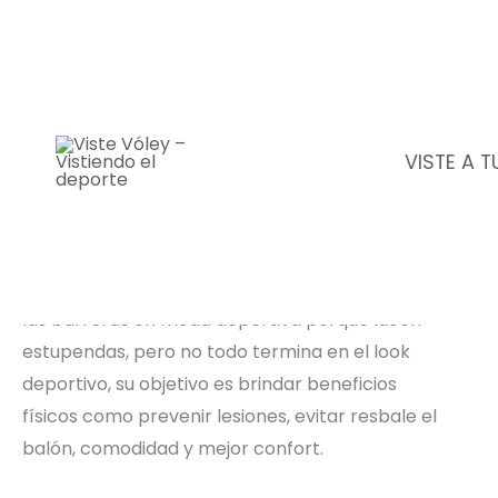
Ir
al
contenido
VISTE A 
Viste Vóley - Vistiendo el
deporte
Descripción del producto
Las mangas de compresión rompieron todas
las barreras en moda deportiva porque lucen
estupendas, pero no todo termina en el look
deportivo, su objetivo es brindar beneficios
físicos como prevenir lesiones, evitar resbale el
balón, comodidad y mejor confort.