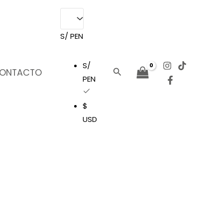
Turquesa
cantidad
S/ PEN
S/
Buscar
ONTACTO
PEN
$
USD