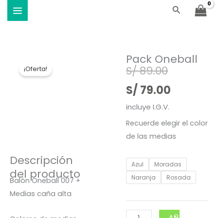
Ir
Buscar
Viste Vóley - Vistiendo el deporte
al
contenido
Pack Oneball
El
El
S/
89.00
¡Oferta!
precio
precio
S/
79.00
original
actual
incluye I.G.V.
Recuerde elegir el color
era:
es:
de las medias
S/ 89.00.
S/ 79.00.
Descripción
Pack
Azul
Moradas
del producto
Oneball
Naranja
Rosada
Balón Oneball 007 +
cantidad
Medias caña alta
AÑADIR