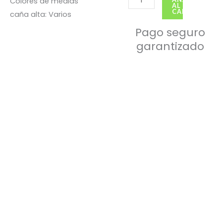
Colores de medias
AL
CARRITO
caña alta: Varios
Pago seguro
garantizado
Pack Protector 1
S/
79.00
Pack Protector 4