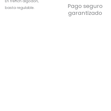
En french algodón,
Pago seguro
basta regulable.
garantizado
Rodilleras PRO GEL
S/
59.50
Rodilleras COMPRESIÓN
S/
38.00