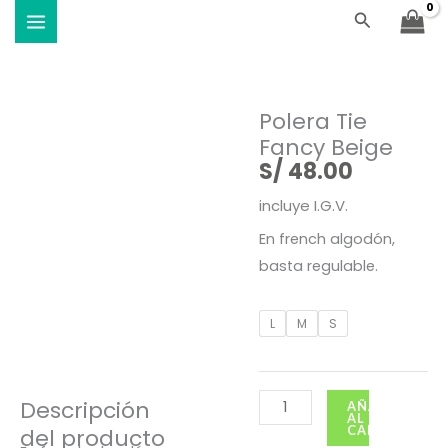
Ir
Buscar
Viste Vóley - Vistiendo el deporte
al
contenido
Polera Tie
Fancy Beige
S/
48.00
incluye I.G.V.
En french algodón,
basta regulable.
Polera
L
M
S
Tie
Fancy
Beige
Descripción
AÑADIR
AL
cantidad
CARRITO
del producto