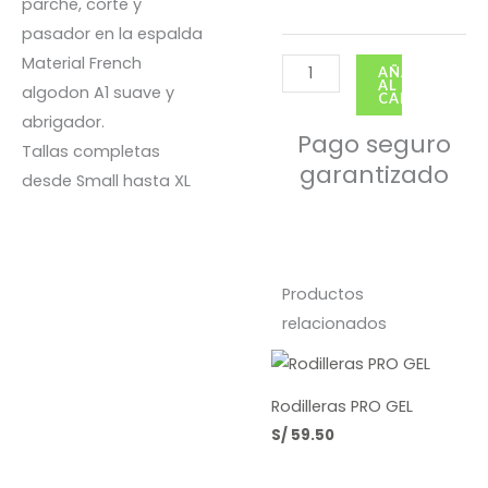
parche, corte y
Tie
pasador en la espalda
Grafito
Material French
cantidad
AÑADIR
AL
algodon A1 suave y
CARRITO
abrigador.
Pago seguro
Tallas completas
garantizado
desde Small hasta XL
Productos
relacionados
Rodilleras PRO GEL
S/
59.50