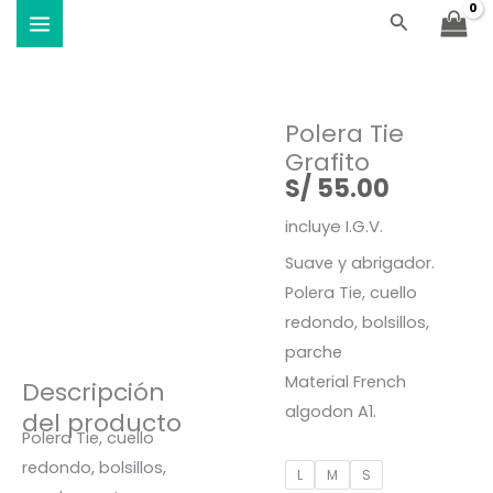
Ir
Buscar
Viste Vóley - Vistiendo el deporte
al
contenido
Polera Tie
Grafito
S/
55.00
incluye I.G.V.
Suave y abrigador.
Polera Tie, cuello
redondo, bolsillos,
parche
Material French
Descripción
algodon A1.
del producto
Polera Tie, cuello
redondo, bolsillos,
Polera
L
M
S