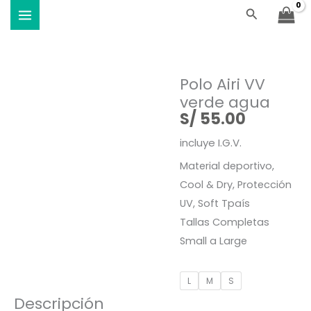
Ir
Buscar
Viste Vóley - Vistiendo el deporte
al
contenido
Polo Airi VV
verde agua
S/
55.00
incluye I.G.V.
Material deportivo,
Cool & Dry, Protección
UV, Soft Tpaís
Tallas Completas
Small a Large
Polo
L
M
S
Airi
Descripción