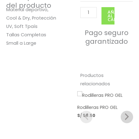
VV
del producto
Material deportivo,
verde
AÑADIR
AL
Cool & Dry, Protección
agua
CARRITO
UV, Soft Tpaís
cantidad
Pago seguro
Tallas Completas
garantizado
Small a Large
Productos
relacionados
Rodilleras PRO GEL
S/
59.50