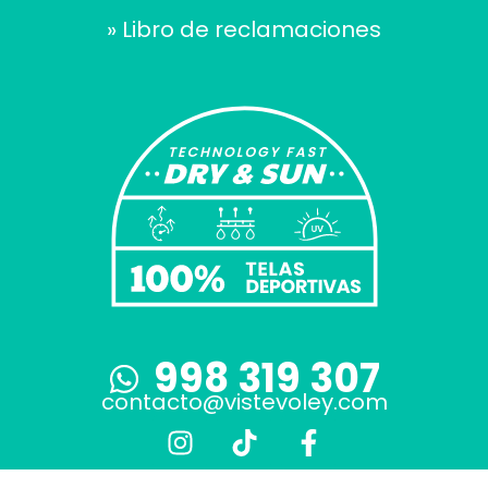
» Libro de reclamaciones
998 319 307
contacto@vistevoley.com
I
T
F
n
i
a