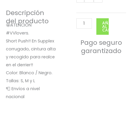
Push
Descripción
Nido
del producto
VV
AÑADIR
🤩ATENCION
AL
Blanco
CARRITO
#VVlovers.
/
Short Push!! En Supplex
Pago seguro
negro
corrugado, cintura alta
garantizado
cantidad
y recogido para realce
en el derrier!!
Color: Blanco / Negro.
Tallas: S, M y L
📮 Envíos a nivel
nacional
El
El
precio
precio
¡Oferta!
¡Oferta!
original
actual
era:
es:
Faldishort lazo VV – Azul
S/ 65.00.
S/ 40.00.
– L, Modelo Lazo