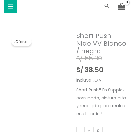
Ir
Buscar
Viste Vóley - Vistiendo el deporte
al
contenido
Short Push
Nido VV Blanco
¡Oferta!
/ negro
El
El
S/
55.00
precio
precio
S/
38.50
original
actual
incluye I.G.V.
Short Push!! En Supplex
era:
es:
corrugado, cintura alta
S/ 55.00.
S/ 38.50.
y recogido para realce
en el derrier!!
Short
L
M
S