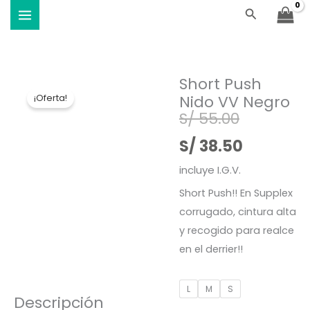
Ir
Buscar
Viste Vóley - Vistiendo el deporte
al
contenido
Short Push
Nido VV Negro
¡Oferta!
El
El
S/
55.00
precio
precio
S/
38.50
original
actual
incluye I.G.V.
Short Push!! En Supplex
era:
es:
corrugado, cintura alta
S/ 55.00.
S/ 38.50.
y recogido para realce
en el derrier!!
Short
L
M
S
Descripción
Push