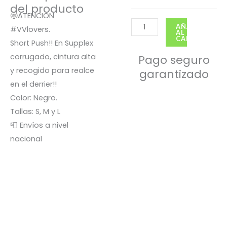
del producto
Nido
🤩ATENCION
VV
AÑADIR
#VVlovers.
AL
Negro
CARRITO
Short Push!! En Supplex
cantidad
corrugado, cintura alta
Pago seguro
y recogido para realce
garantizado
en el derrier!!
Color: Negro.
Tallas: S, M y L
📮 Envíos a nivel
nacional
El
El
precio
precio
¡Oferta!
¡Oferta!
original
actual
era:
es:
S/ 65.00.
S/ 45.00.
Faldishort onda VV –
Turquesa – M, Modelo