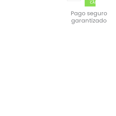
CARRITO
Pago seguro
garantizado
Rodilleras PRO GEL
S/
59.50
Rodilleras COMPRESIÓN