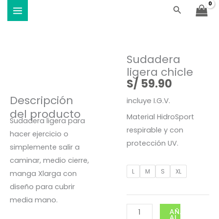
Ir
Buscar
Viste Vóley - Vistiendo el deporte
al
contenido
Sudadera
ligera chicle
S/
59.90
Descripción
incluye I.G.V.
del producto
Material HidroSport
Sudadera ligera para
respirable y con
hacer ejercicio o
protección UV.
simplemente salir a
caminar, medio cierre,
Sudadera
L
M
S
XL
manga Xlarga con
ligera
diseño para cubrir
chicle
media mano.
cantidad
AÑADIR
AL