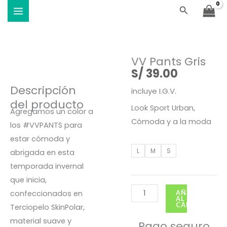
Ir
Buscar
Viste Vóley - Vistiendo el deporte
al
contenido
VV Pants Gris
S/
39.00
Descripción
incluye I.G.V.
del producto
Look Sport Urban,
Agregamos un color a
Cómoda y a la moda
los #VVPANTS para
estar cómoda y
VV
L
M
S
abrigada en esta
Pants
temporada invernal
Gris
que inicia,
cantidad
confeccionados en
AÑADIR
AL
CARRITO
Terciopelo SkinPolar,
material suave y
Pago seguro