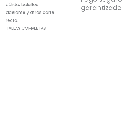
cálido, bolsillos
garantizado
adelante y atrás corte
recto.
TALLAS COMPLETAS
Rodilleras PRO GEL
S/
59.50
Rodilleras COMPRESIÓN
S/
38.00