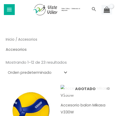
Ir
Buscar
al
Viste Vóley - Vistiendo el
deporte
contenido
Inicio
/ Accesorios
Accesorios
Mostrando 1–12 de 23 resultados
AGOTADO
Accesorio balon Mikasa
V330W