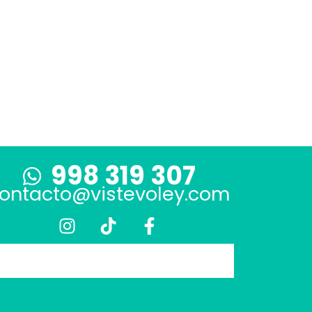
998 319 307
ontacto@vistevoley.com
I
T
F
n
i
a
s
k
c
t
t
e
a
o
b