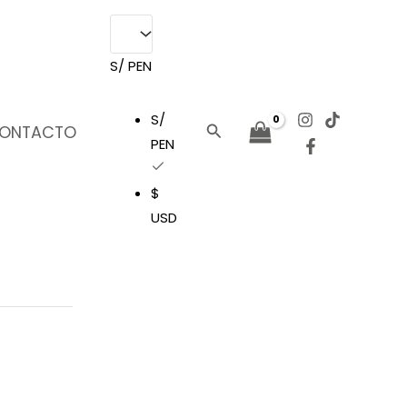
S/ PEN
S/
Buscar
ONTACTO
PEN
$
USD