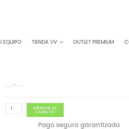
TU EQUIPO
TIENDA VV
OUTLET PREMIUM
C
Calentadores Deportivos
S/
35.00
incluye I.G.V.
Calentadores
14
Xs
S
M
L
Deportivos
Negro
cantidad
AÑADIR AL
CARRITO
Pago seguro garantizado