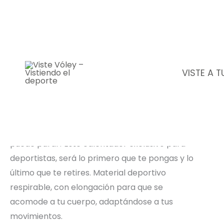
Ir
al
contenido
VISTE A 
Viste Vóley - Vistiendo el
deporte
Descripción del producto
¡Que el frío no te detenga, tu entrenamiento no
puede parar! Este calentador exclusivo para
deportistas, será lo primero que te pongas y lo
último que te retires. Material deportivo
respirable, con elongación para que se
acomode a tu cuerpo, adaptándose a tus
movimientos.