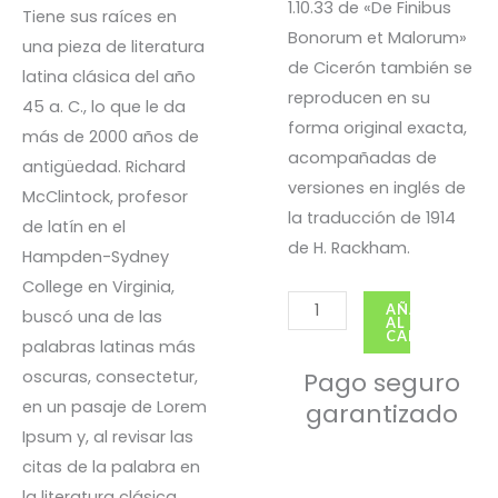
1.10.33 de «De Finibus
Tiene sus raíces en
Bonorum et Malorum»
una pieza de literatura
de Cicerón también se
latina clásica del año
reproducen en su
45 a. C., lo que le da
forma original exacta,
más de 2000 años de
acompañadas de
antigüedad. Richard
versiones en inglés de
McClintock, profesor
la traducción de 1914
de latín en el
de H. Rackham.
Hampden-Sydney
College en Virginia,
Kit
AÑADIR
buscó una de las
AL
deportivos
CARRITO
palabras latinas más
4
oscuras, consectetur,
Pago seguro
cantidad
en un pasaje de Lorem
garantizado
Ipsum y, al revisar las
citas de la palabra en
la literatura clásica,