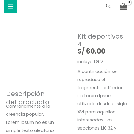
4
Ir
Buscar
Viste Vóley - Vistiendo el deporte
cantidad
al
contenido
Kit deportivos
4
S/
60.00
incluye I.G.V.
A continuación se
reproduce el
fragmento estándar
Descripción
de Lorem Ipsum
del producto
utilizado desde el siglo
Contrariamente a la
XVI para aquellos
creencia popular,
interesados. Las
Lorem Ipsum no es un
secciones 1.10.32 y
simple texto aleatorio.