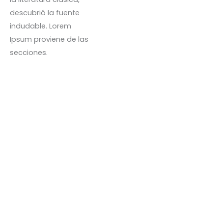
descubrió la fuente
indudable. Lorem
Ipsum proviene de las
secciones.
Kit deportivos
S/
60.00
Kit deportivos 2
S/
60.00
Accesorio Maletin
S/
60.00