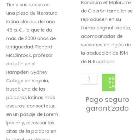
Bonorum et Malorum»
Tiene sus raíces en
de Cicerón también se
una pieza de literatura
reproducen en su
latina clásica del año
forma original exacta,
45 a. C., lo que le da
acompañadas de
más de 2000 años de
versiones en inglés de
antigüedad. Richard
la traducción de 1914
McClintock, profesor
de H. Rackham.
de latín en el
Hampden-Sydney
Kit
AÑADIR
College en Virginia,
AL
deportivos
CARRITO
buscó una de las
cantidad
palabras latinas más
Pago seguro
oscuras, consectetur,
garantizado
en un pasaje de Lorem
Ipsum y, al revisar las
citas de la palabra en
la literatura clásica,