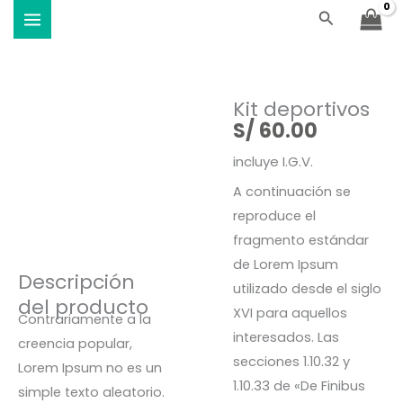
cantidad
Ir
Buscar
Viste Vóley - Vistiendo el deporte
al
contenido
Kit deportivos
S/
60.00
incluye I.G.V.
A continuación se
reproduce el
fragmento estándar
de Lorem Ipsum
Descripción
utilizado desde el siglo
del producto
XVI para aquellos
Contrariamente a la
interesados. Las
creencia popular,
secciones 1.10.32 y
Lorem Ipsum no es un
1.10.33 de «De Finibus
simple texto aleatorio.