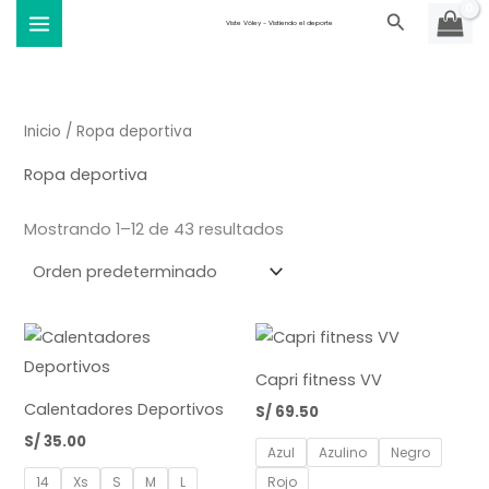
Ir
Buscar
Viste Vóley - Vistiendo el deporte
al
contenido
Inicio
/ Ropa deportiva
Ropa deportiva
Mostrando 1–12 de 43 resultados
Capri fitness VV
Calentadores Deportivos
S/
69.50
S/
35.00
Azul
Azulino
Negro
14
Xs
S
M
L
Rojo