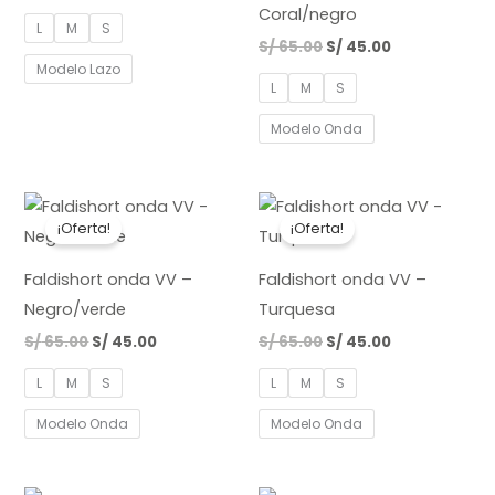
Coral/negro
L
M
S
S/
65.00
S/
45.00
Modelo Lazo
L
M
S
Modelo Onda
El
El
El
El
precio
precio
precio
precio
¡Oferta!
¡Oferta!
original
actual
original
actual
era:
es:
era:
es:
S/ 65.00.
S/ 45.00.
S/ 65.00.
S/ 45.00.
Faldishort onda VV –
Faldishort onda VV –
Negro/verde
Turquesa
S/
65.00
S/
45.00
S/
65.00
S/
45.00
L
M
S
L
M
S
Modelo Onda
Modelo Onda