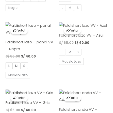
Negro
L
M
S
El
El
El
El
precio
precio
precio
precio
¡Oferta!
¡Oferta!
original
actual
original
actual
Faldishort lazo VV – Azul
era:
es:
era:
es:
S/ 65.00.
S/ 40.00.
S/ 65.00.
S/ 40.00.
Faldishort lazo – panal VV
S/
65.00
S/
40.00
– Negro
L
M
S
S/
65.00
S/
40.00
Modelo Lazo
L
M
S
Modelo Lazo
El
El
El
El
precio
precio
precio
precio
¡Oferta!
¡Oferta!
original
actual
original
actual
Faldishort lazo VV – Gris
era:
es:
era:
es:
S/ 65.00.
S/ 40.00.
S/ 65.00.
S/ 45.00.
Faldishort onda VV –
S/
65.00
S/
40.00