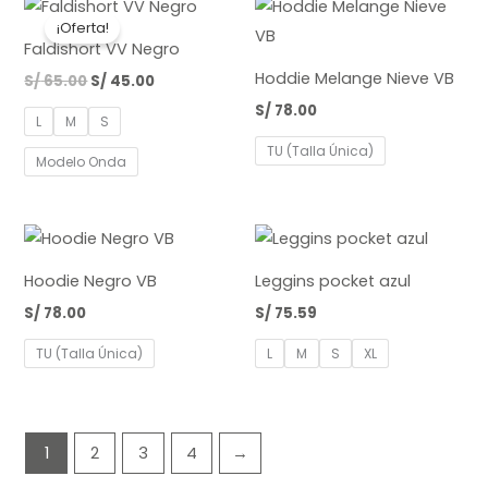
El
El
precio
precio
¡Oferta!
original
actual
Faldishort VV Negro
era:
es:
S/ 65.00.
S/ 45.00.
Hoddie Melange Nieve VB
S/
65.00
S/
45.00
S/
78.00
L
M
S
TU (Talla Única)
Modelo Onda
Hoodie Negro VB
Leggins pocket azul
S/
78.00
S/
75.59
TU (Talla Única)
L
M
S
XL
1
2
3
4
→