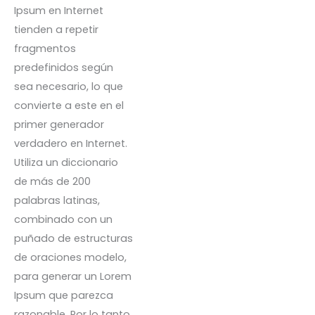
Ipsum en Internet
tienden a repetir
fragmentos
predefinidos según
sea necesario, lo que
convierte a este en el
Calentadores Deportivos
primer generador
S/
35.00
verdadero en Internet.
Utiliza un diccionario
de más de 200
palabras latinas,
combinado con un
Polera Oversize Round
puñado de estructuras
Gris
de oraciones modelo,
S/
65.00
para generar un Lorem
Ipsum que parezca
razonable. Por lo tanto,