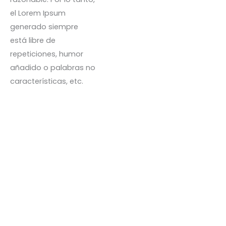
el Lorem Ipsum
generado siempre
Hoddie Melange Nieve VB
está libre de
S/
78.00
repeticiones, humor
añadido o palabras no
características, etc.
Hoodie Negro VB
S/
78.00
Leggins pocket verde
musgo
S/
75.59