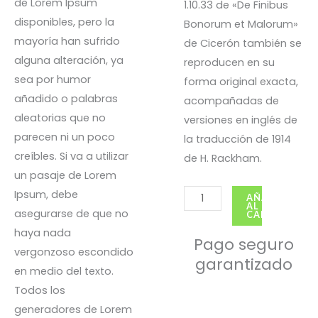
de Lorem Ipsum
1.10.33 de «De Finibus
disponibles, pero la
Bonorum et Malorum»
mayoría han sufrido
de Cicerón también se
alguna alteración, ya
reproducen en su
sea por humor
forma original exacta,
añadido o palabras
acompañadas de
aleatorias que no
versiones en inglés de
parecen ni un poco
la traducción de 1914
creíbles. Si va a utilizar
de H. Rackham.
un pasaje de Lorem
Ipsum, debe
Vestuario
AÑADIR
AL
asegurarse de que no
deportivo
CARRITO
haya nada
2
Pago seguro
vergonzoso escondido
cantidad
garantizado
en medio del texto.
Todos los
generadores de Lorem