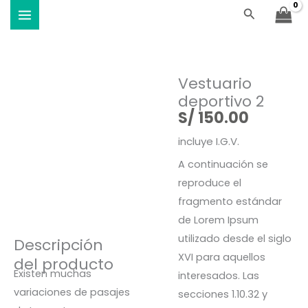
2
Ir
Buscar
Viste Vóley - Vistiendo el deporte
cantidad
al
contenido
Vestuario
deportivo 2
S/
150.00
incluye I.G.V.
A continuación se
reproduce el
fragmento estándar
de Lorem Ipsum
utilizado desde el siglo
Descripción
XVI para aquellos
del producto
Existen muchas
interesados. Las
variaciones de pasajes
secciones 1.10.32 y